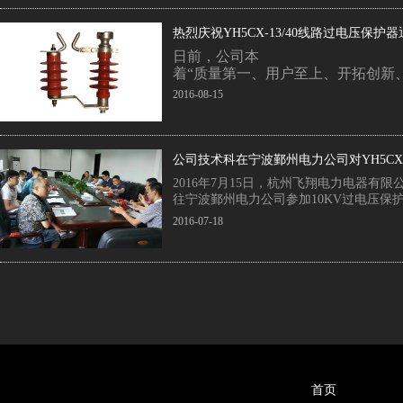
热烈庆祝YH5CX-13/40线路过电压保
专利认证
日前，公司本
着“质量第一、用户至上、开拓创新
神，和高等院校、有关部门共同研发
2016-08-15
YH5CX-13/40线路过电压保护器
缘子。YH5CX-13/40线路过电压
击穿、断线、跳闸停电起到了重要性
了对雷击线路损失和停电损失的实质
公司技术科在宁波鄞州电力公司对YH5CX-
题。目前YH5CX-13/40线路过电
进行技术演讲
2016年7月15日，杭州飞翔电力电器有
知识产权局专利。
往宁波鄞州电力公司参加10KV过电压保护器Y
型避雷器的技术演讲。
2016-07-18
首页